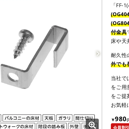
「FF-1
(OG4
(OG8
付金具
床や天
耐久性
外でも
当社では
をご用
をご提
お気軽
980
￥
会員割