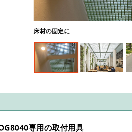
床材の固定に
天井材の固定に
側溝の蓋の固定に
・OG8040専用の取付用具