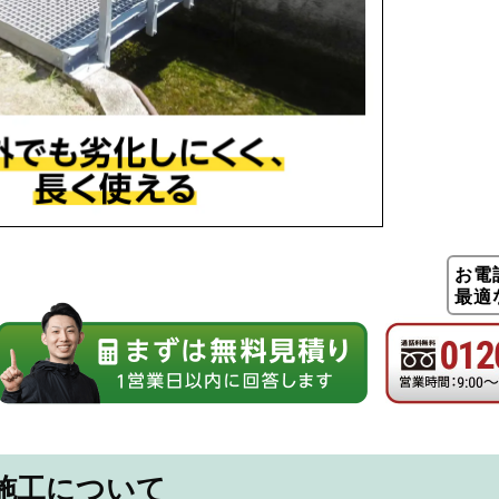
お電
最適
施工について