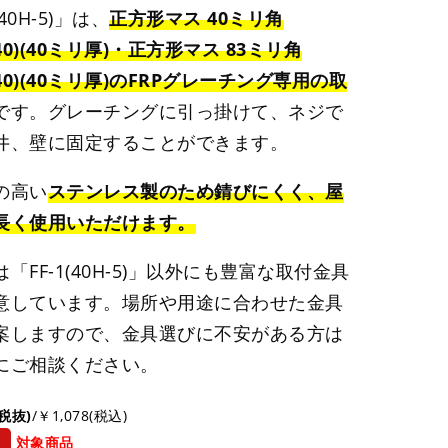
(40H-5)」は、
正方形マス 40ミリ角
040)(40ミリ厚)・正方形マス 83ミリ角
040)(40ミリ厚)のFRPグレーチング専用の取
です。グレーチングに引っ掛けて、ネジで
井、壁に固定することができます。
の高い
ステンレス製のため錆びにくく、屋
長く使用いただけます。
「FF-1(40H-5)」以外にも豊富な取付金具
意しています。場所や用途に合わせた金具
案しますので、金具選びに不安がある方は
にご相談ください。
(税抜)
/￥1,078(税込)
引
対象商品