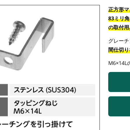
正方形マス
83ミリ角
の取付用
グレーチ
間仕切り
M6×1