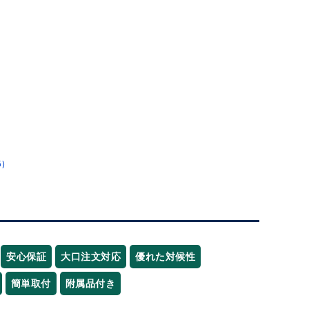
5)
安心保証
大口注文対応
優れた対候性
簡単取付
附属品付き