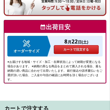
出荷目安
calendar_month
8
22
月
日(
土
)
カートで注文する
オーダーサイズ
※お届けする地域・サイズ・加工・在庫状況によって納期が変更になる
場合があります。 ※納期の異なる商品をまとめて購入される場合、最も
納期の遅い商品に合わせて出荷いたします。 銀行振込や請求書払いをご
選択頂いた場合、ご入金や与信の確認にお時間を頂く場合がございま
す。
カートで注文する