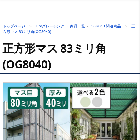
トップページ
FRPグレーチング
・
商品一覧
・
OG8040 関連商品
正
方形マス 83ミリ角(OG8040)
正方形マス 83ミリ角
(OG8040)