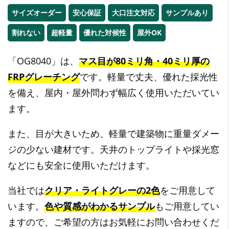
サイズオーダー
安心保証
大口注文対応
サンプルあり
割れない
超軽量
優れた対候性
屋外OK
「OG8040」は、
マス目が80ミリ角・40ミリ厚の
FRPグレーチング
です。軽量で丈夫、優れた採光性
を備え、屋内・屋外問わず幅広く使用いただいてい
ます。
また、目が大きいため、軽量で建築物に重量ダメー
ジの少ない建材です。天井のトップライトや採光窓
などにも安全に使用いただけます。
当社では
クリア・ライトグレーの2色
をご用意して
います。
色や質感がわかるサンプル
もご用意してい
ますので、ご希望の方はお気軽にお問い合わせくだ