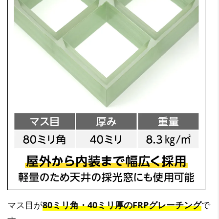
マス目が
80ミリ角・40ミリ厚のFRPグレーチング
で