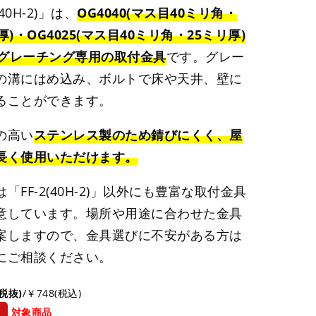
(40H-2)」は、
OG4040(マス目40ミリ角・
厚)・OG4025(マス目40ミリ角・25ミリ厚)
RPグレーチング専用の取付金具
です。グレー
の溝にはめ込み、ボルトで床や天井、壁に
ることができます。
の高い
ステンレス製のため錆びにくく、屋
長く使用いただけます。
「FF-2(40H-2)」以外にも豊富な取付金具
意しています。場所や用途に合わせた金具
案しますので、金具選びに不安がある方は
にご相談ください。
(税抜)
/￥748(税込)
引
対象商品