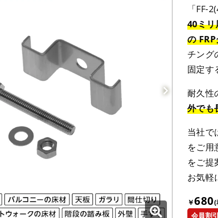
「FF-2
40ミリ
の F
チング
固定す
耐久性
外でも
当社では
をご用
をご提
お気軽
680
￥
会員割