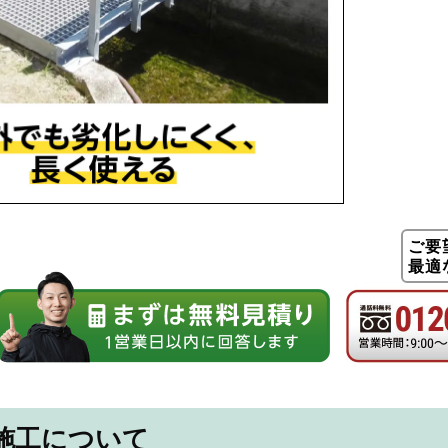
ご要
最適
施工について