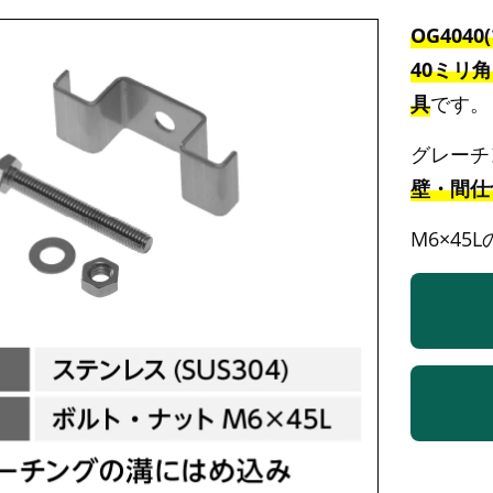
OG404
40ミリ
具
です。
グレーチ
壁・間仕
M6×4